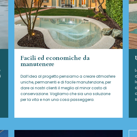
Facili ed economiche da
manutenere
e
L
i
d
Dall’idea al progetto pensiamo a creare atmosfere
l
uniche, permanenti e di facile manutenzione, per
a
dare ai nostri clienti il meglio al minor costo di
c
conservazione. Vogliamo che sia una soluzione
s
per la vita e non una cosa passeggera.