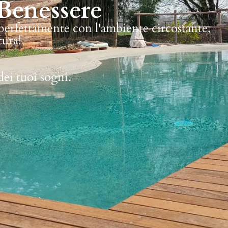
Benessere
 perfettamente con l'ambiente circostante,
tura!
dei tuoi sogni.