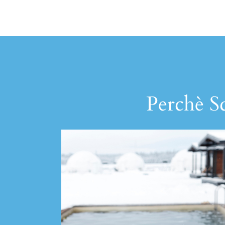
Perchè Sc