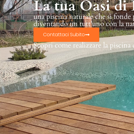
La tua Oasi di 
una piscina naturale che si fonde
diventando un tutt'uno con la na
Contattaci Subito
Scopri come realizzare la piscina 