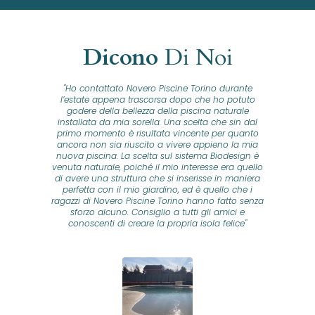
Dicono
Di Noi
"Ho contattato Novero Piscine Torino durante
lla
l’estate appena trascorsa dopo che ho potuto
na
godere della bellezza della piscina naturale
installata da mia sorella. Una scelta che sin dal
fam
o...
primo momento è risultata vincente per quanto
o ad
ancora non sia riuscito a vivere appieno la mia
B
nuova piscina. La scelta sul sistema Biodesign è
id
ine
venuta naturale, poiché il mio interesse era quello
co
o
di avere una struttura che si inserisse in maniera
s
me e
perfetta con il mio giardino, ed è quello che i
u
oro
ragazzi di Novero Piscine Torino hanno fatto senza
ni.
sforzo alcuno. Consiglio a tutti gli amici e
pre
tata
conoscenti di creare la propria isola felice"
se
 che
ante
re
a
pr
con
no
e
 nei
n
no a