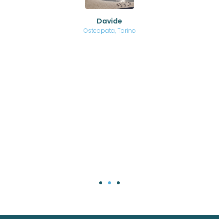
ed
o di
Davide
a
are,
Osteopata, Torino
una
.