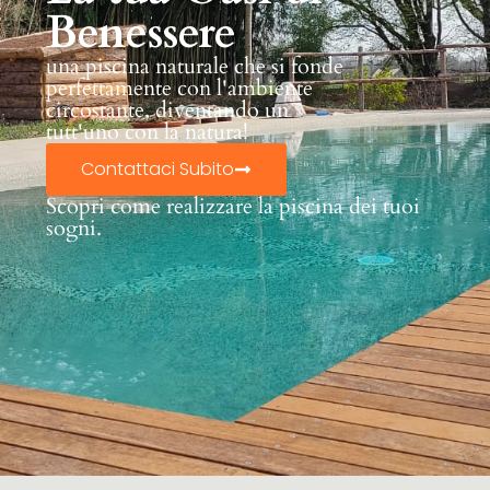
Benessere
una piscina naturale che si fonde
perfettamente con l'ambiente
circostante, diventando un
tutt'uno con la natura!
Contattaci Subito
Scopri come realizzare la piscina dei tuoi
sogni.