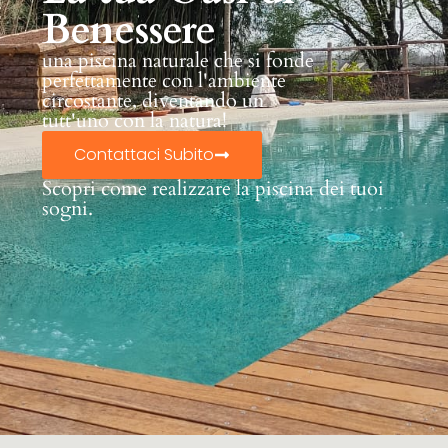
Benessere
una piscina naturale che si fonde
perfettamente con l'ambiente
circostante, diventando un
tutt'uno con la natura!
Contattaci Subito
Scopri come realizzare la piscina dei tuoi
sogni.