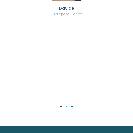
o di
Davide
a
are,
Osteopata, Torino
una
.