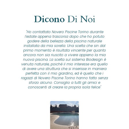
Dicono
Di Noi
"Ho contattato Novero Piscine Torino durante
lla
l’estate appena trascorsa dopo che ho potuto
na
godere della bellezza della piscina naturale
installata da mia sorella. Una scelta che sin dal
fam
o...
primo momento è risultata vincente per quanto
o ad
ancora non sia riuscito a vivere appieno la mia
B
nuova piscina. La scelta sul sistema Biodesign è
id
ine
venuta naturale, poiché il mio interesse era quello
co
o
di avere una struttura che si inserisse in maniera
s
me e
perfetta con il mio giardino, ed è quello che i
u
oro
ragazzi di Novero Piscine Torino hanno fatto senza
ni.
sforzo alcuno. Consiglio a tutti gli amici e
pre
tata
conoscenti di creare la propria isola felice"
se
 che
ante
re
a
pr
con
no
e
 nei
n
no a
ed