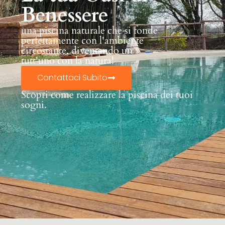
Benessere
una piscina naturale che si fonde
perfettamente con l'ambiente
circostante, diventando un
tutt'uno con la natura!
Contattaci Subito
Scopri come realizzare la piscina dei tuoi
sogni.