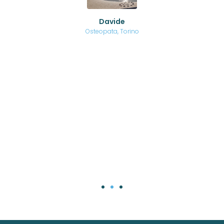
ed
o di
Davide
a
are,
Osteopata, Torino
una
.