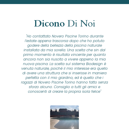
Dicono
Di Noi
"Ho contattato Novero Piscine Torino durante
lla
l’estate appena trascorsa dopo che ho potuto
na
godere della bellezza della piscina naturale
installata da mia sorella. Una scelta che sin dal
fam
o...
primo momento è risultata vincente per quanto
o ad
ancora non sia riuscito a vivere appieno la mia
B
nuova piscina. La scelta sul sistema Biodesign è
id
ine
venuta naturale, poiché il mio interesse era quello
co
o
di avere una struttura che si inserisse in maniera
s
me e
perfetta con il mio giardino, ed è quello che i
u
oro
ragazzi di Novero Piscine Torino hanno fatto senza
ni.
sforzo alcuno. Consiglio a tutti gli amici e
pre
tata
conoscenti di creare la propria isola felice"
se
 che
ante
re
a
pr
con
no
e
 nei
n
no a