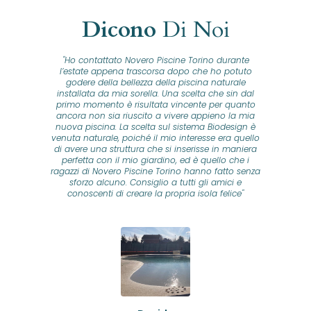
Dicono
Di Noi
"Ho contattato Novero Piscine Torino durante
lla
l’estate appena trascorsa dopo che ho potuto
na
godere della bellezza della piscina naturale
installata da mia sorella. Una scelta che sin dal
fam
o...
primo momento è risultata vincente per quanto
o ad
ancora non sia riuscito a vivere appieno la mia
B
nuova piscina. La scelta sul sistema Biodesign è
id
ine
venuta naturale, poiché il mio interesse era quello
co
o
di avere una struttura che si inserisse in maniera
s
me e
perfetta con il mio giardino, ed è quello che i
u
oro
ragazzi di Novero Piscine Torino hanno fatto senza
ni.
sforzo alcuno. Consiglio a tutti gli amici e
pre
tata
conoscenti di creare la propria isola felice"
se
 che
ante
re
a
pr
con
no
e
 nei
n
no a
ed
o di