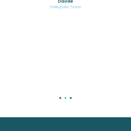
Davide
a
are,
Osteopata, Torino
una
.