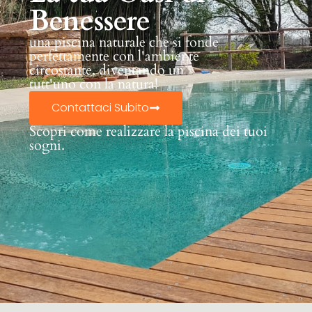
Benessere
una piscina naturale che si fonde
perfettamente con l'ambiente
circostante, diventando un
tutt'uno con la natura!
Contattaci Subito
Scopri come realizzare la piscina dei tuoi
sogni.