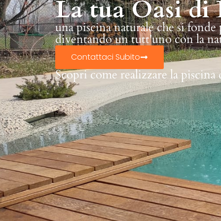
La tua Oasi di 
una piscina naturale che si fonde
diventando un tutt'uno con la na
Contattaci Subito
Scopri come realizzare la piscina 