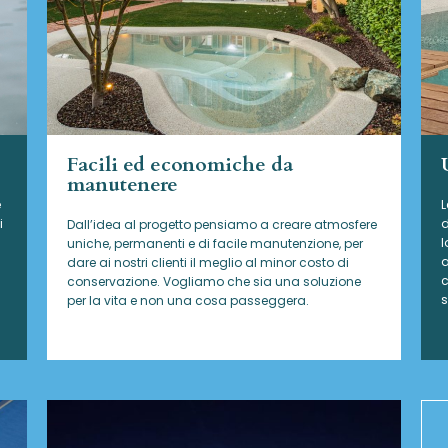
Facili ed economiche da
manutenere
e
L
i
d
Dall’idea al progetto pensiamo a creare atmosfere
l
uniche, permanenti e di facile manutenzione, per
a
dare ai nostri clienti il meglio al minor costo di
c
conservazione. Vogliamo che sia una soluzione
s
per la vita e non una cosa passeggera.