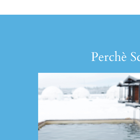
Perchè Sc