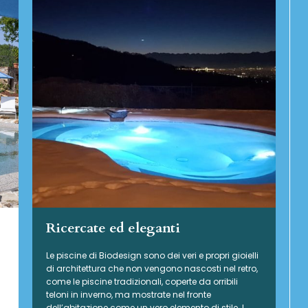
Ricercate ed eleganti
Le piscine di Biodesign sono dei veri e propri gioielli
di architettura che non vengono nascosti nel retro,
come le piscine tradizionali, coperte da orribili
teloni in inverno, ma mostrate nel fronte
dell’abitazione come un vero elemento di stile. I