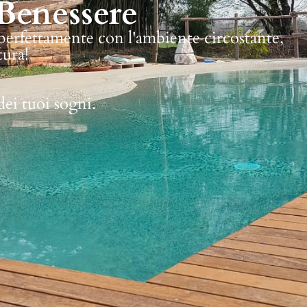
Benessere
 perfettamente con l'ambiente circostante,
tura!
dei tuoi sogni.