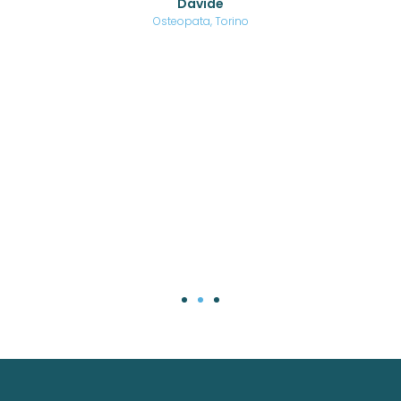
Davide
a
are,
Osteopata, Torino
una
.