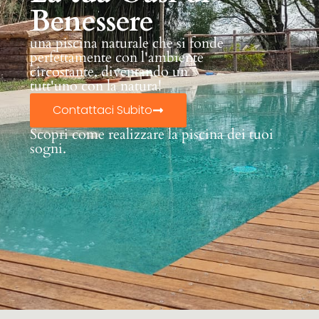
Benessere
una piscina naturale che si fonde
perfettamente con l'ambiente
circostante, diventando un
tutt'uno con la natura!
Contattaci Subito
Scopri come realizzare la piscina dei tuoi
sogni.