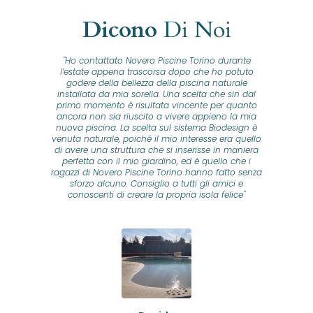
Dicono
Di Noi
"Ho contattato Novero Piscine Torino durante
lla
l’estate appena trascorsa dopo che ho potuto
na
godere della bellezza della piscina naturale
installata da mia sorella. Una scelta che sin dal
fam
o...
primo momento è risultata vincente per quanto
o ad
ancora non sia riuscito a vivere appieno la mia
B
nuova piscina. La scelta sul sistema Biodesign è
id
ine
venuta naturale, poiché il mio interesse era quello
co
o
di avere una struttura che si inserisse in maniera
s
me e
perfetta con il mio giardino, ed è quello che i
u
oro
ragazzi di Novero Piscine Torino hanno fatto senza
ni.
sforzo alcuno. Consiglio a tutti gli amici e
pre
tata
conoscenti di creare la propria isola felice"
se
 che
ante
re
a
pr
con
no
e
 nei
n
no a
ed
o di