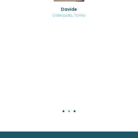
ed
o di
Davide
a
are,
Osteopata, Torino
una
.