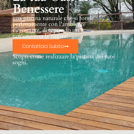
Benessere
una piscina naturale che si fonde
perfettamente con l'ambiente
circostante, diventando un
tutt'uno con la natura!
Contattaci Subito
Scopri come realizzare la piscina dei tuoi
sogni.