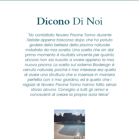
Dicono
Di Noi
"Ho contattato Novero Piscine Torino durante
lla
l’estate appena trascorsa dopo che ho potuto
na
godere della bellezza della piscina naturale
installata da mia sorella. Una scelta che sin dal
fam
o...
primo momento è risultata vincente per quanto
o ad
ancora non sia riuscito a vivere appieno la mia
B
nuova piscina. La scelta sul sistema Biodesign è
id
ine
venuta naturale, poiché il mio interesse era quello
co
o
di avere una struttura che si inserisse in maniera
s
me e
perfetta con il mio giardino, ed è quello che i
u
oro
ragazzi di Novero Piscine Torino hanno fatto senza
ni.
sforzo alcuno. Consiglio a tutti gli amici e
pre
tata
conoscenti di creare la propria isola felice"
se
 che
ante
re
a
pr
con
no
e
 nei
n
no a