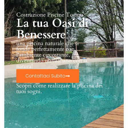
Costruzione Piscine Torino
La tua Oasi di
Benessere
una piscina naturale che si
fonde perfettamente con
l'ambiente circostante,
diventando un tutt'uno con la
natura!
Contattaci Subito
Scopri come realizzare la piscina dei
tuoi sogni.