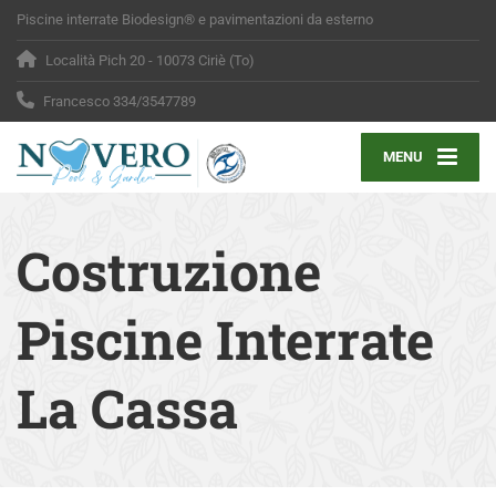
Piscine interrate Biodesign® e pavimentazioni da esterno
Località Pich 20 - 10073 Ciriè (To)
Francesco 334/3547789
MENU
Costruzione
Piscine Interrate
La Cassa