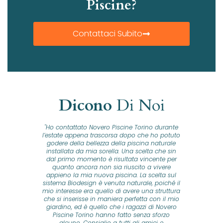
Piscine?
Contattaci Subito
Dicono
Di Noi
ta a
"Ho contattato Novero Piscine Torino durante
“Ho c
cina
l’estate appena trascorsa dopo che ho potuto
pis
vo una
godere della bellezza della piscina naturale
prov
ura si
installata da mia sorella. Una scelta che sin
fa
uindi
dal primo momento è risultata vincente per
scel
o la
quanto ancora non sia riuscito a vivere
natur
ale e
appieno la mia nuova piscina. La scelta sul
soluz
do su
sistema Biodesign è venuta naturale, poiché il
gia
n, ho
mio interesse era quello di avere una struttura
senz
e
che si inserisse in maniera perfetta con il mio
Tor
e e li
giardino, ed è quello che i ragazzi di Novero
figl
nella
Piscine Torino hanno fatto senza sforzo
loro
 loro
alcuno. Consiglio a tutti gli amici e
fa