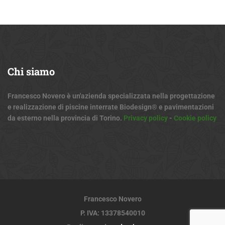
Chi
siamo
Francesco Novero è un'azienda specializzata nella progettazione
e realizzazione di piscine interrate Biodesign® e pavimentazioni
da esterno nella provincia di Torino.
Privacy policy
-
Cookie policy
Francesco Novero
P. IVA: 13378540010