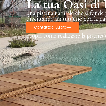
La tua Oasi di 
una piscina naturale che si fonde
diventando un tutt'uno con la na
Contattaci Subito
Scopri come realizzare la piscina 