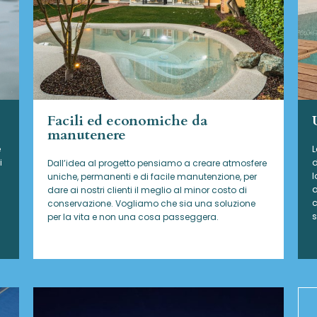
Facili ed economiche da
manutenere
e
L
i
d
Dall’idea al progetto pensiamo a creare atmosfere
l
uniche, permanenti e di facile manutenzione, per
a
dare ai nostri clienti il meglio al minor costo di
c
conservazione. Vogliamo che sia una soluzione
s
per la vita e non una cosa passeggera.