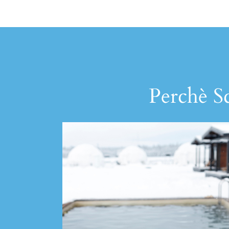
Perchè Sc