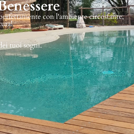
Benessere
 perfettamente con l'ambiente circostante,
tura!
dei tuoi sogni.