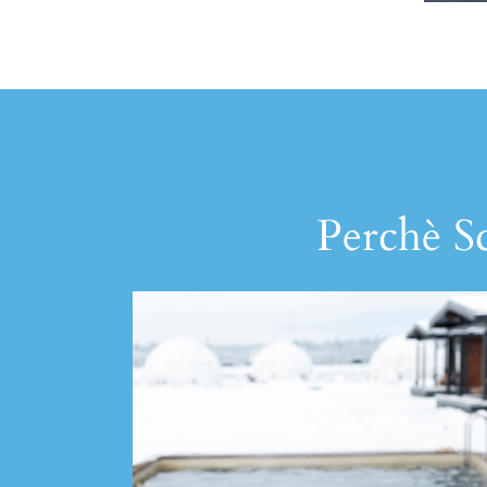
Perchè Sc