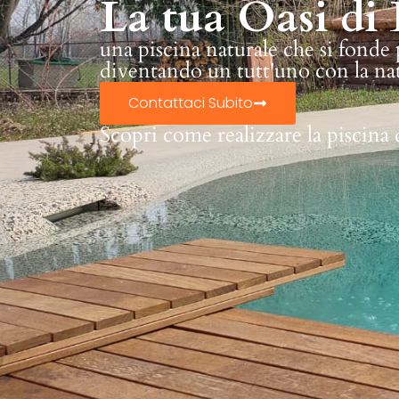
La tua Oasi di 
una piscina naturale che si fonde
diventando un tutt'uno con la na
Contattaci Subito
Scopri come realizzare la piscina 