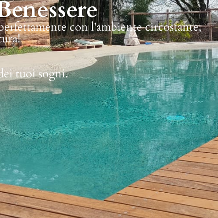
Benessere
 perfettamente con l'ambiente circostante,
tura!
dei tuoi sogni.