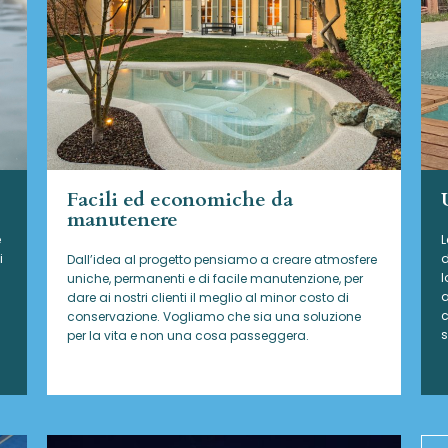
Facili ed economiche da
manutenere
e
L
i
d
Dall’idea al progetto pensiamo a creare atmosfere
l
uniche, permanenti e di facile manutenzione, per
a
dare ai nostri clienti il meglio al minor costo di
c
conservazione. Vogliamo che sia una soluzione
s
per la vita e non una cosa passeggera.