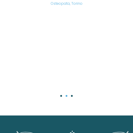
are,
Osteopata, Torino
una
.