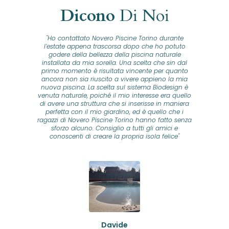
Dicono
Di Noi
"Ho contattato Novero Piscine Torino durante
lla
l’estate appena trascorsa dopo che ho potuto
na
godere della bellezza della piscina naturale
installata da mia sorella. Una scelta che sin dal
fam
o...
primo momento è risultata vincente per quanto
o ad
ancora non sia riuscito a vivere appieno la mia
B
nuova piscina. La scelta sul sistema Biodesign è
id
ine
venuta naturale, poiché il mio interesse era quello
co
o
di avere una struttura che si inserisse in maniera
s
me e
perfetta con il mio giardino, ed è quello che i
u
oro
ragazzi di Novero Piscine Torino hanno fatto senza
ni.
sforzo alcuno. Consiglio a tutti gli amici e
pre
tata
conoscenti di creare la propria isola felice"
se
 che
ante
re
a
pr
con
no
e
 nei
n
no a
ed
o di
Davide
a