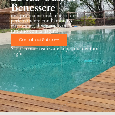
Benessere
una piscina naturale che si fonde
perfettamente con l'ambiente
circostante, diventando un
tutt'uno con la natura!
Contattaci Subito
Scopri come realizzare la piscina dei tuoi
sogni.