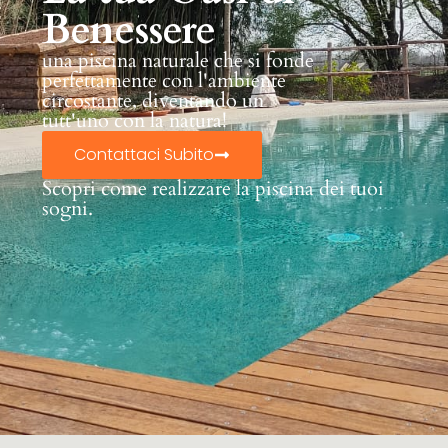
Benessere
una piscina naturale che si fonde
perfettamente con l'ambiente
circostante, diventando un
tutt'uno con la natura!
Contattaci Subito
Scopri come realizzare la piscina dei tuoi
sogni.