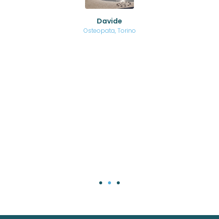
ed
o di
Davide
a
are,
Osteopata, Torino
una
.