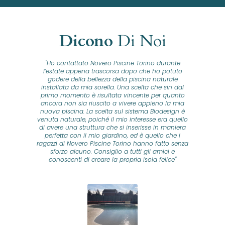
Dicono
Di Noi
"Ho contattato Novero Piscine Torino durante
lla
l’estate appena trascorsa dopo che ho potuto
na
godere della bellezza della piscina naturale
installata da mia sorella. Una scelta che sin dal
fam
o...
primo momento è risultata vincente per quanto
o ad
ancora non sia riuscito a vivere appieno la mia
B
nuova piscina. La scelta sul sistema Biodesign è
id
ine
venuta naturale, poiché il mio interesse era quello
co
o
di avere una struttura che si inserisse in maniera
s
me e
perfetta con il mio giardino, ed è quello che i
u
oro
ragazzi di Novero Piscine Torino hanno fatto senza
ni.
sforzo alcuno. Consiglio a tutti gli amici e
pre
tata
conoscenti di creare la propria isola felice"
se
 che
ante
re
a
pr
con
no
e
 nei
n
no a