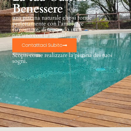
Benessere
una piscina naturale che si fonde
perfettamente con l'ambiente
circostante, diventando un
tutt'uno con la natura!
Contattaci Subito
Scopri come realizzare la piscina dei tuoi
sogni.