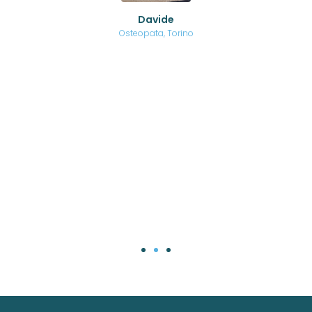
o di
Davide
a
are,
Osteopata, Torino
una
.