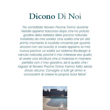
Dicono
Di Noi
"Ho contattato Novero Piscine Torino durante
lla
l’estate appena trascorsa dopo che ho potuto
na
godere della bellezza della piscina naturale
installata da mia sorella. Una scelta che sin dal
fam
o...
primo momento è risultata vincente per quanto
o ad
ancora non sia riuscito a vivere appieno la mia
B
nuova piscina. La scelta sul sistema Biodesign è
id
ine
venuta naturale, poiché il mio interesse era quello
co
o
di avere una struttura che si inserisse in maniera
s
me e
perfetta con il mio giardino, ed è quello che i
u
oro
ragazzi di Novero Piscine Torino hanno fatto senza
ni.
sforzo alcuno. Consiglio a tutti gli amici e
pre
tata
conoscenti di creare la propria isola felice"
se
 che
ante
re
a
pr
con
no
e
 nei
n
no a
ed