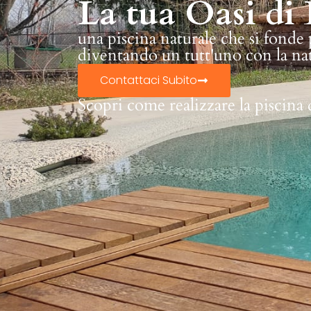
La tua Oasi di 
una piscina naturale che si fonde
diventando un tutt'uno con la na
Contattaci Subito
Scopri come realizzare la piscina 