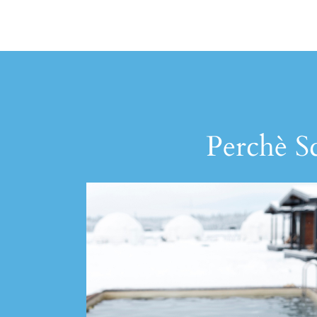
Perchè Sc