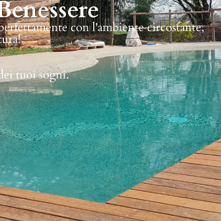
Benessere
 perfettamente con l'ambiente circostante,
tura!
dei tuoi sogni.