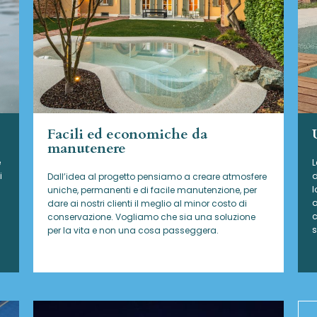
Facili ed economiche da
manutenere
e
L
i
d
Dall’idea al progetto pensiamo a creare atmosfere
l
uniche, permanenti e di facile manutenzione, per
a
dare ai nostri clienti il meglio al minor costo di
c
conservazione. Vogliamo che sia una soluzione
s
per la vita e non una cosa passeggera.